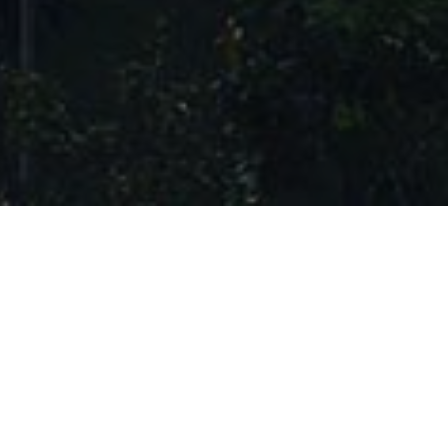
 มหาวิทยาลัยแม่โจ้-แพร่ เฉลิมพระเกียรติ
มู่ 3 ต.แม่ทราย อ.ร้องกวาง จ.แพร่ 54140
โทรศัพท์ 0 5464 8593-5 ต่อ 6045, 6003